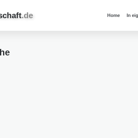
schaft
.de
Home
In ei
che