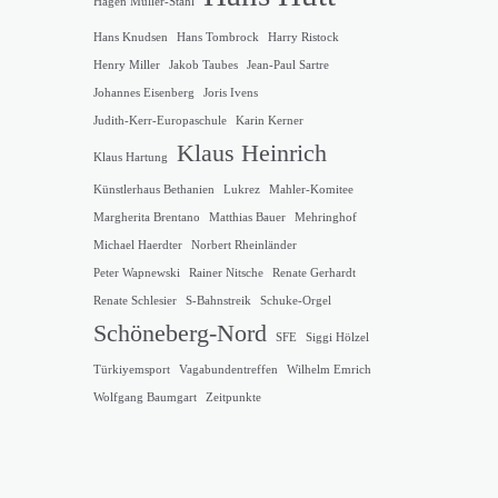
Hagen Müller-Stahl
Hans Knudsen
Hans Tombrock
Harry Ristock
Henry Miller
Jakob Taubes
Jean-Paul Sartre
Johannes Eisenberg
Joris Ivens
Judith-Kerr-Europaschule
Karin Kerner
Klaus Heinrich
Klaus Hartung
Künstlerhaus Bethanien
Lukrez
Mahler-Komitee
Margherita Brentano
Matthias Bauer
Mehringhof
Michael Haerdter
Norbert Rheinländer
Peter Wapnewski
Rainer Nitsche
Renate Gerhardt
Renate Schlesier
S-Bahnstreik
Schuke-Orgel
Schöneberg-Nord
SFE
Siggi Hölzel
Türkiyemsport
Vagabundentreffen
Wilhelm Emrich
Wolfgang Baumgart
Zeitpunkte