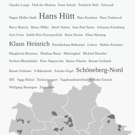
Claudio Lange
Floß der Medusa
Franz Schulz
Friedrich Wolf
Géricault
Hans Hütt
Hagen Müller-Stahl
Hans Knudsen
Hans Tombrock
Harry Ristock
Henry Miller
Jakob Taubes
Jean-Paul Sartre
Johannes Eisenberg
Joris Ivens
Judith-Kerr-Europaschule
Karin Kerner
Klaus Hartung
Klaus Heinrich
Künstlerhaus Bethanien
Lukrez
Mahler-Komitee
Margherita Brentano
Matthias Bauer
Mehringhof
Michael Haerdter
Norbert Rheinländer
Peter Wapnewski
Rainer Nitsche
Renate Gerhardt
Schöneberg-Nord
Renate Schlesier
S-Bahnstreik
Schuke-Orgel
SFE
Siggi Hölzel
Türkiyemsport
Vagabundentreffen
Wilhelm Emrich
Wolfgang Baumgart
Zeitpunkte