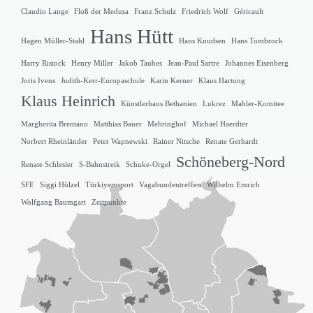
Claudio Lange
Floß der Medusa
Franz Schulz
Friedrich Wolf
Géricault
Hans Hütt
Hagen Müller-Stahl
Hans Knudsen
Hans Tombrock
Harry Ristock
Henry Miller
Jakob Taubes
Jean-Paul Sartre
Johannes Eisenberg
Joris Ivens
Judith-Kerr-Europaschule
Karin Kerner
Klaus Hartung
Klaus Heinrich
Künstlerhaus Bethanien
Lukrez
Mahler-Komitee
Margherita Brentano
Matthias Bauer
Mehringhof
Michael Haerdter
Norbert Rheinländer
Peter Wapnewski
Rainer Nitsche
Renate Gerhardt
Schöneberg-Nord
Renate Schlesier
S-Bahnstreik
Schuke-Orgel
SFE
Siggi Hölzel
Türkiyemsport
Vagabundentreffen
Wilhelm Emrich
Wolfgang Baumgart
Zeitpunkte