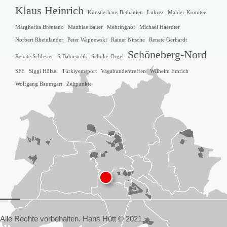
Klaus Heinrich
Künstlerhaus Bethanien
Lukrez
Mahler-Komitee
Margherita Brentano
Matthias Bauer
Mehringhof
Michael Haerdter
Norbert Rheinländer
Peter Wapnewski
Rainer Nitsche
Renate Gerhardt
Schöneberg-Nord
Renate Schlesier
S-Bahnstreik
Schuke-Orgel
SFE
Siggi Hölzel
Türkiyemsport
Vagabundentreffen
Wilhelm Emrich
Wolfgang Baumgart
Zeitpunkte
Alle Rechte vorbehalten. Hans Hütt © 2021