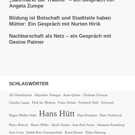
Angela Zumpe
Bildung ist Botschaft und Stadtteile haben
Mütter: Ein Gespräch mit Nurten Hirik
Nachbarschaft als Netz – ein Gespräch mit
Gesine Palmer
SCHLAGWÖRTER
AG Gleisdreieck
Alejandro Venegas
Anne Quirin
Christian Chruxin
Claudio Lange
Floß der Medusa
Franz Schulz
Friedrich Wolf
Géricault
Hans Hütt
Hagen Müller-Stahl
Hans Knudsen
Hans Tombrock
Harry Ristock
Henry Miller
Jakob Taubes
Jean-Paul Sartre
Johannes Eisenberg
Joris Ivens
Judith-Kerr-Europaschule
Karin Kerner
Klaus Hartung